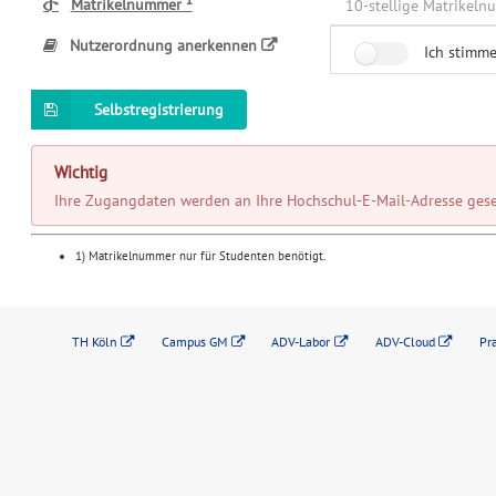
Matrikelnummer ¹
Nutzerordnung anerkennen
Ich stimm
Selbstregistrierung
Wichtig
Ihre Zugangdaten werden an Ihre Hochschul-E-Mail-Adresse ges
1) Matrikelnummer nur für Studenten benötigt.
TH Köln
Campus GM
ADV-Labor
ADV-Cloud
Pr