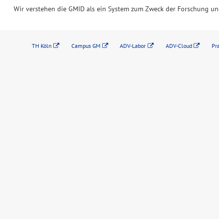
Wir verstehen die GMID als ein System zum Zweck der Forschung un
TH Köln
Campus GM
ADV-Labor
ADV-Cloud
Pr